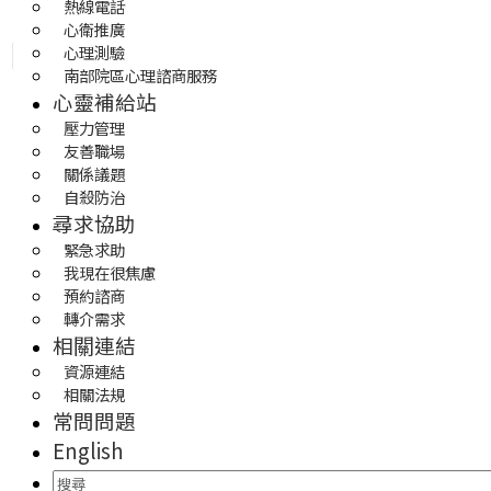
熱線電話
心衛推廣
心理測驗
南部院區心理諮商服務
心靈補給站
壓力管理
友善職場
關係議題
自殺防治
尋求協助
緊急求助
我現在很焦慮
預約諮商
轉介需求
相關連結
資源連結
相關法規
常問問題
English