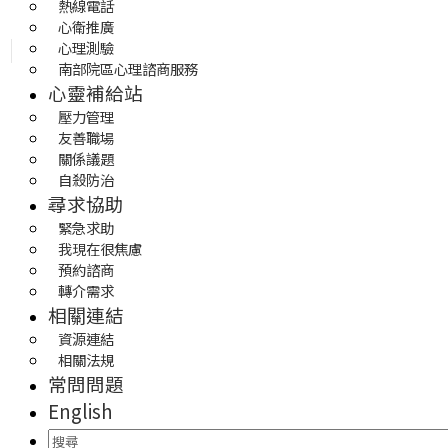
熱線電話
心衛推廣
心理測驗
南部院區心理諮商服務
心靈補給站
壓力管理
友善職場
關係議題
自殺防治
尋求協助
緊急求助
我現在很焦慮
預約諮商
轉介需求
相關連結
資源連結
相關法規
常問問題
English