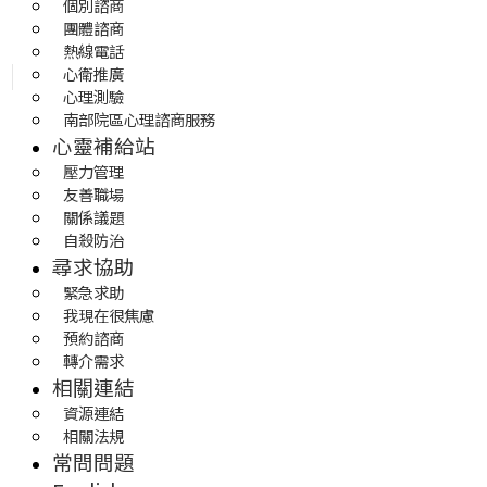
個別諮商
團體諮商
熱線電話
心衛推廣
心理測驗
南部院區心理諮商服務
心靈補給站
壓力管理
友善職場
關係議題
自殺防治
尋求協助
緊急求助
我現在很焦慮
預約諮商
轉介需求
相關連結
資源連結
相關法規
常問問題