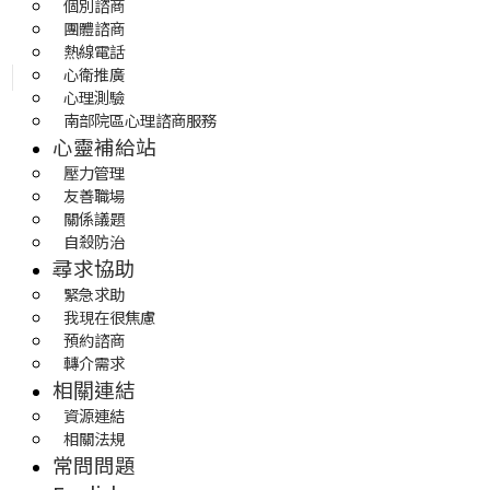
個別諮商
團體諮商
熱線電話
心衛推廣
心理測驗
南部院區心理諮商服務
心靈補給站
壓力管理
友善職場
關係議題
自殺防治
尋求協助
緊急求助
我現在很焦慮
預約諮商
轉介需求
相關連結
資源連結
相關法規
常問問題