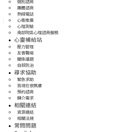
個別諮商
團體諮商
熱線電話
心衛推廣
心理測驗
南部院區心理諮商服務
心靈補給站
壓力管理
友善職場
關係議題
自殺防治
尋求協助
緊急求助
我現在很焦慮
預約諮商
轉介需求
相關連結
資源連結
相關法規
常問問題