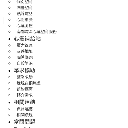
個別諮商
團體諮商
熱線電話
心衛推廣
心理測驗
南部院區心理諮商服務
心靈補給站
壓力管理
友善職場
關係議題
自殺防治
尋求協助
緊急求助
我現在很焦慮
預約諮商
轉介需求
相關連結
資源連結
相關法規
常問問題